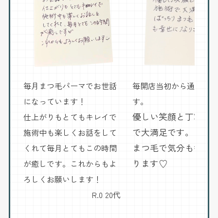
毎月まつ毛パーマでお世話
毎開店当初から通ってい
になっています！
す。
優しい笑顔と丁寧な
仕上がりもとてもキレイで
で大満足です。ぱっ
施術中も楽しくお話をして
まつ毛で気分も幸せ
くれて毎月とてもこの時間
ります♡
が癒しです。これからもよ
ろしくお願いします！
H.S 
R.0 20代