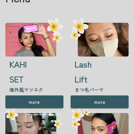
KAHI
Lash
SET
Lift
海外風マツエク
まつ毛パーマ
more
more